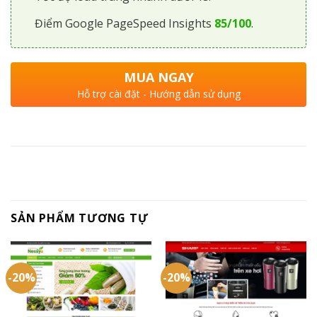
Điểm Google PageSpeed Insights
85/100
.
MUA NGAY
Hỗ trợ cài đặt - Hướng dẫn sử dụng
SẢN PHẨM TƯƠNG TỰ
-20%
-20%