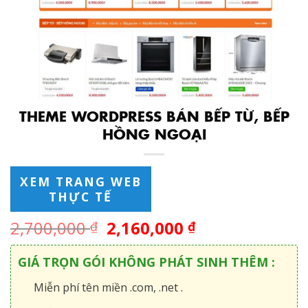
THEME WORDPRESS BÁN BẾP TỪ, BẾP
HỒNG NGOẠI
XEM TRANG WEB
THỰC TẾ
2,700,000
2,160,000
₫
₫
GIÁ TRỌN GÓI KHÔNG PHÁT SINH THÊM :
Miễn phí tên miền .com, .net .