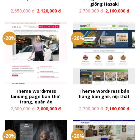
giống Hasaki
2,650,000
₫
2,120,000
₫
2,700,000
₫
2,160,000
₫
-20%
-20%
Theme WordPress
Theme WordPress bán
landing page bán thời
hàng bàn ghế, nội thất
trang, quần áo
2,500,000
₫
2,000,000
₫
2,700,000
₫
2,160,000
₫
-20%
-20%