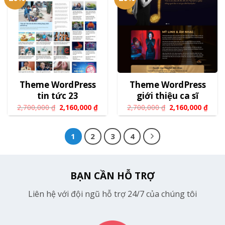
Theme WordPress
Theme WordPress
tin tức 23
giới thiệu ca sĩ
2,700,000
₫
2,160,000
₫
2,700,000
₫
2,160,000
₫
1
2
3
4
BẠN CẦN HỖ TRỢ
Liên hệ với đội ngũ hỗ trợ 24/7 của chúng tôi