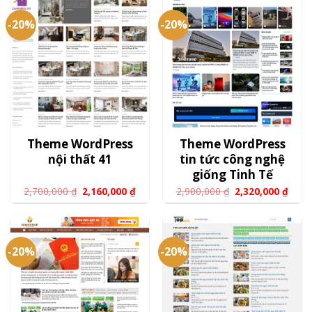
-20%
-20%
Theme WordPress
Theme WordPress
nội thất 41
tin tức công nghệ
giống Tinh Tế
2,700,000
₫
2,160,000
₫
2,900,000
₫
2,320,000
₫
-20%
-20%