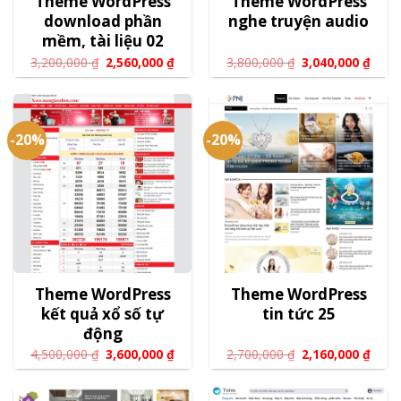
Theme WordPress
Theme WordPress
download phần
nghe truyện audio
mềm, tài liệu 02
3,200,000
₫
2,560,000
₫
3,800,000
₫
3,040,000
₫
-20%
-20%
Theme WordPress
Theme WordPress
kết quả xổ số tự
tin tức 25
động
4,500,000
₫
3,600,000
₫
2,700,000
₫
2,160,000
₫