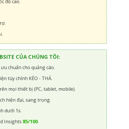
́c độ cao.
rợ.
u.
SITE CỦA CHÚNG TÔI:
i ưu chuẩn cho quảng cáo.
iện tùy chỉnh KÉO - THẢ.
rên mọi thiết bị (PC, tablet, mobile).
ch hiện đại, sang trọng.
h dưới 1s.
d Insights
85/100
.