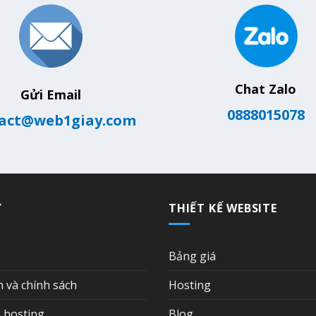
Chat Zalo
Gửi Email
0888015078
act@web1giay.com
Ợ
THIẾT KẾ WEBSITE
Bảng giá
n và chính sách
Hosting
 hosting
Blog