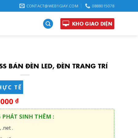
CONTACT@WEB1GIAY.COM
0888015078
KHO GIAO DIỆN
S BÁN ĐÈN LED, ĐÈN TRANG TRÍ
HỰC TẾ
,000
₫
G PHÁT SINH THÊM :
 .net .