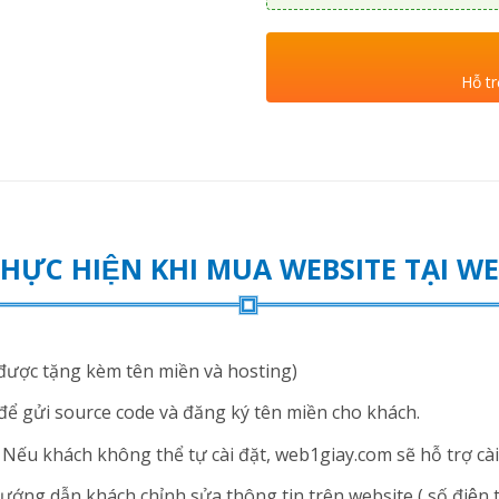
Hỗ tr
THỰC HIỆN KHI MUA WEBSITE TẠI 
ược tặng kèm tên miền và hosting)
để gửi source code và đăng ký tên miền cho khách.
ếu khách không thể tự cài đặt, web1giay.com sẽ hỗ trợ cài 
ng dẫn khách chỉnh sửa thông tin trên website ( số điện thoạ