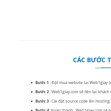
CÁC BƯỚC 
Bước 1
: Đặt mua website tại Web1giay (đ
Bước 2
: Web1giay.com sẽ liên lạc khách 
Bước 3
: Cài đặt source code lên hosting. N
Bước 4
: Hoàn thành . Web1giay.com sẽ hướ