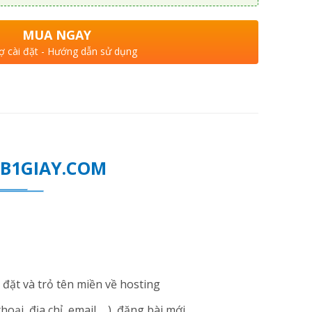
MUA NGAY
ợ cài đặt - Hướng dẫn sử dụng
WEB1GIAY.COM
đặt và trỏ tên miền về hosting
i, địa chỉ, email ... ), đăng bài mới