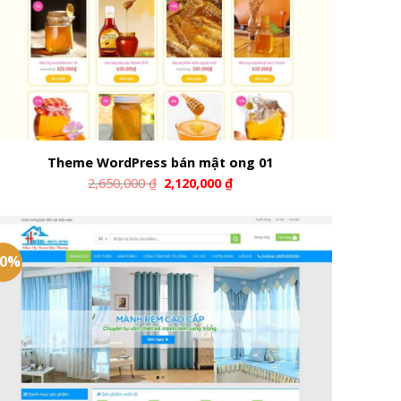
Theme WordPress bán mật ong 01
2,650,000
₫
2,120,000
₫
20%