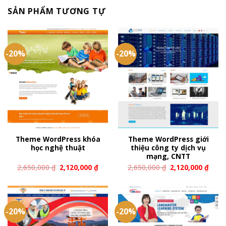
SẢN PHẨM TƯƠNG TỰ
-20%
-20%
Theme WordPress khóa
Theme WordPress giới
học nghệ thuật
thiệu công ty dịch vụ
mạng, CNTT
2,650,000
₫
2,120,000
₫
2,650,000
₫
2,120,000
₫
-20%
-20%