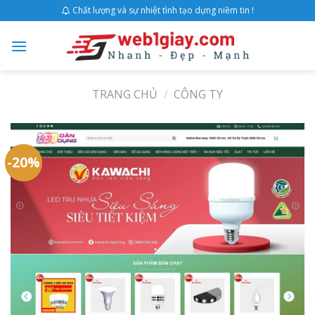
Skip
Chất lượng và sự nhiệt tình tạo dựng niềm tin !
to
content
TRANG CHỦ
/
CÔNG TY
-20%