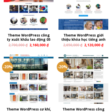
Theme WordPress công
Theme WordPress giới
ty xuất khẩu lao động 05
thiệu khóa học tiếng anh
2,700,000
₫
2,160,000
₫
2,650,000
₫
2,120,000
₫
-20%
-20%
Theme WordPress cơ khí,
Theme WordPress công