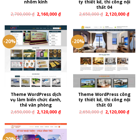
nhôm kính
ty thiết kế, thi công nội
thất 04
2,700,000
₫
2,160,000
₫
2,650,000
₫
2,120,000
₫
-20%
-20%
Theme WordPress dịch
Theme WordPress công
vụ làm biển chức danh,
ty thiết kế, thi công nội
thẻ văn phòng
thất 03
2,650,000
₫
2,120,000
₫
2,650,000
₫
2,120,000
₫
-20%