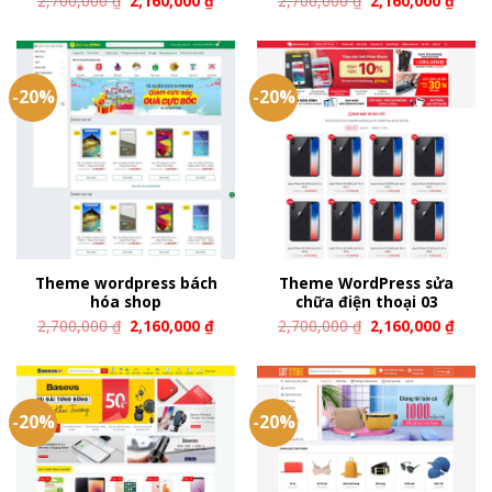
2,700,000
₫
2,160,000
₫
2,700,000
₫
2,160,000
₫
-20%
-20%
Theme wordpress bách
Theme WordPress sửa
hóa shop
chữa điện thoại 03
2,700,000
₫
2,160,000
₫
2,700,000
₫
2,160,000
₫
-20%
-20%