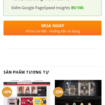
Điểm Google PageSpeed Insights
85/100
.
MUA NGAY
Hỗ trợ cài đặt - Hướng dẫn sử dụng
SẢN PHẨM TƯƠNG TỰ
-20%
-20%