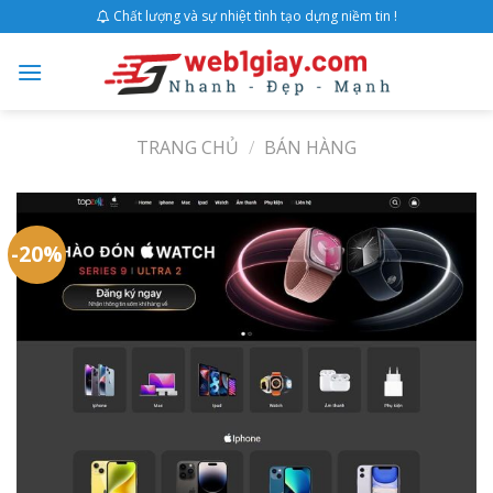
Skip
Chất lượng và sự nhiệt tình tạo dựng niềm tin !
to
content
TRANG CHỦ
/
BÁN HÀNG
-20%