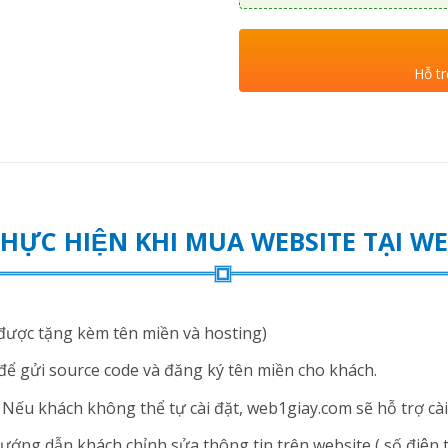
Hỗ tr
THỰC HIỆN KHI MUA WEBSITE TẠI 
ược tặng kèm tên miền và hosting)
để gửi source code và đăng ký tên miền cho khách.
ếu khách không thể tự cài đặt, web1giay.com sẽ hỗ trợ cài 
ng dẫn khách chỉnh sửa thông tin trên website ( số điện thoạ