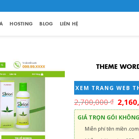
Á
HOSTING
BLOG
LIÊN HỆ
THEME WORD
XEM TRANG WEB T
2,700,000
2,160
₫
GIÁ TRỌN GÓI KHÔN
Miễn phí tên miền .com,