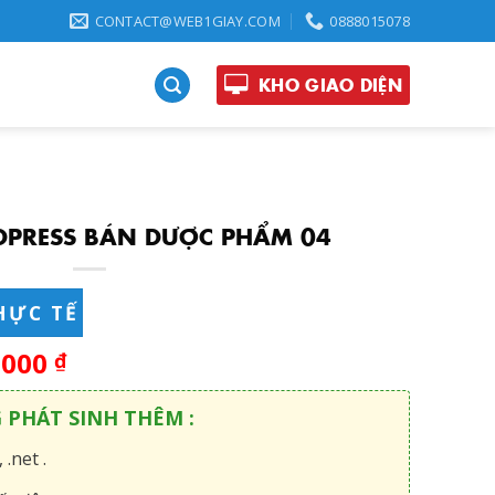
CONTACT@WEB1GIAY.COM
0888015078
KHO GIAO DIỆN
PRESS BÁN DƯỢC PHẨM 04
HỰC TẾ
,000
₫
G PHÁT SINH THÊM :
 .net .