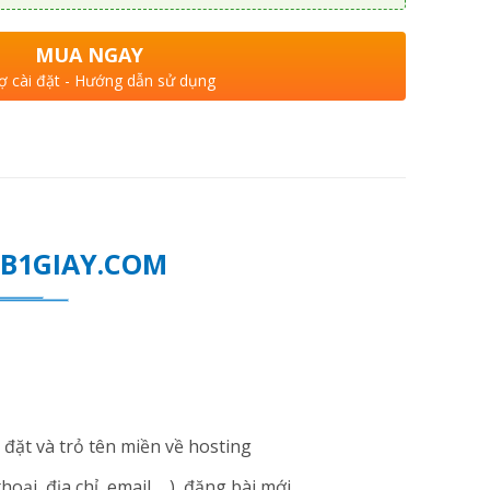
MUA NGAY
ợ cài đặt - Hướng dẫn sử dụng
WEB1GIAY.COM
đặt và trỏ tên miền về hosting
i, địa chỉ, email ... ), đăng bài mới