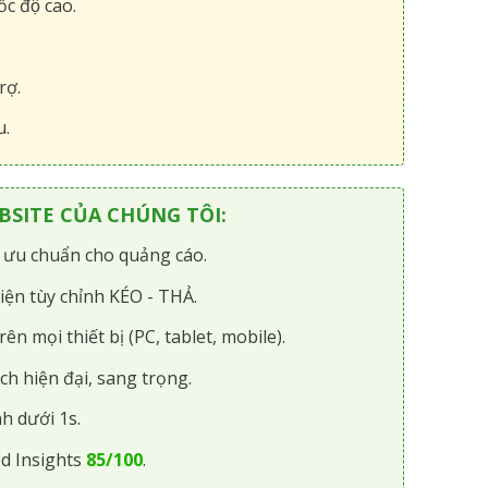
́c độ cao.
rợ.
u.
SITE CỦA CHÚNG TÔI:
i ưu chuẩn cho quảng cáo.
iện tùy chỉnh KÉO - THẢ.
rên mọi thiết bị (PC, tablet, mobile).
ch hiện đại, sang trọng.
h dưới 1s.
d Insights
85/100
.