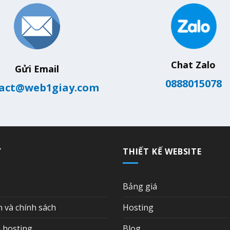
Chat Zalo
Gửi Email
0888015078
act@web1giay.com
Ợ
THIẾT KẾ WEBSITE
Bảng giá
n và chính sách
Hosting
 hosting
Blog