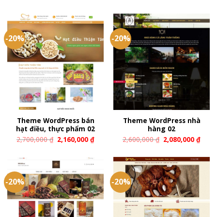
-20%
-20%
Theme WordPress bán
Theme WordPress nhà
hạt điều, thực phẩm 02
hàng 02
2,700,000
₫
2,160,000
₫
2,600,000
₫
2,080,000
₫
-20%
-20%