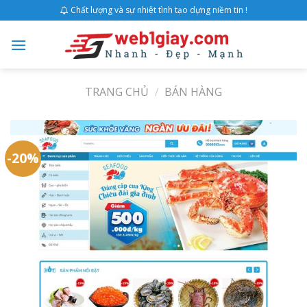
Skip
Chất lượng và sự nhiệt tình tạo dựng niềm tin !
to
content
TRANG CHỦ
/
BÁN HÀNG
-20%