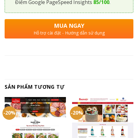
Điểm Google PageSpeed Insights
85/100
.
MUA NGAY
Hỗ trợ cài đặt - Hướng dẫn sử dụng
SẢN PHẨM TƯƠNG TỰ
-20%
-20%