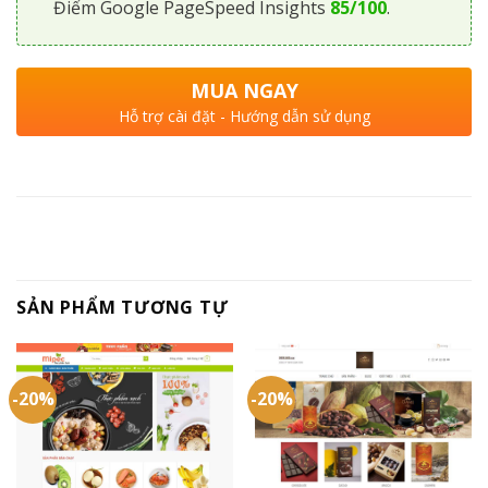
Điểm Google PageSpeed Insights
85/100
.
MUA NGAY
Hỗ trợ cài đặt - Hướng dẫn sử dụng
SẢN PHẨM TƯƠNG TỰ
-20%
-20%