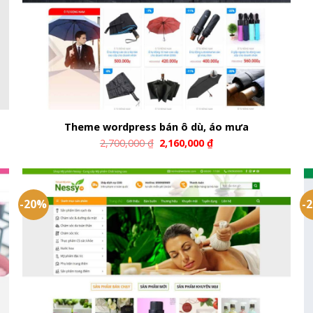
Theme wordpress bán ô dù, áo mưa
2,700,000
₫
2,160,000
₫
-20%
-