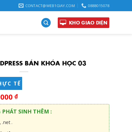
CONTACT@WEB1GIAY.COM
0888015078
KHO GIAO DIỆN
DPRESS BÁN KHÓA HỌC 03
HỰC TẾ
,000
₫
G PHÁT SINH THÊM :
 .net .