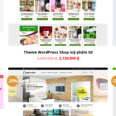
Theme WordPress Shop mỹ phẩm 03
2,650,000
₫
2,120,000
₫
-20%
-