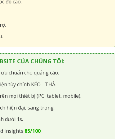
́c độ cao.
rợ.
u.
SITE CỦA CHÚNG TÔI:
i ưu chuẩn cho quảng cáo.
iện tùy chỉnh KÉO - THẢ.
rên mọi thiết bị (PC, tablet, mobile).
ch hiện đại, sang trọng.
h dưới 1s.
d Insights
85/100
.