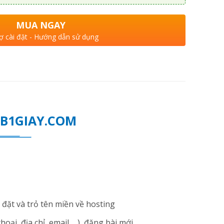
MUA NGAY
ợ cài đặt - Hướng dẫn sử dụng
WEB1GIAY.COM
đặt và trỏ tên miền về hosting
i, địa chỉ, email ... ), đăng bài mới