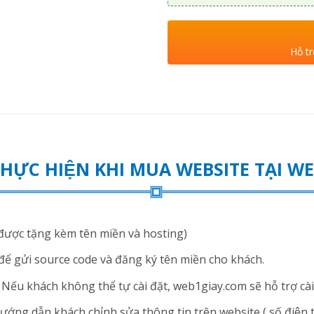
Hỗ tr
THỰC HIỆN KHI MUA WEBSITE TẠI 
ược tặng kèm tên miền và hosting)
để gửi source code và đăng ký tên miền cho khách.
ếu khách không thể tự cài đặt, web1giay.com sẽ hỗ trợ cài 
ng dẫn khách chỉnh sửa thông tin trên website ( số điện thoạ