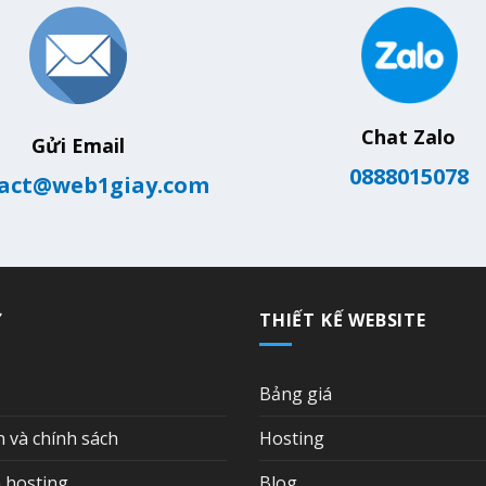
Chat Zalo
Gửi Email
0888015078
act@web1giay.com
Ợ
THIẾT KẾ WEBSITE
Bảng giá
n và chính sách
Hosting
 hosting
Blog