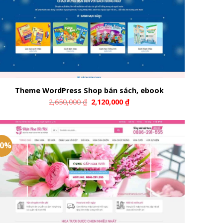
Theme WordPress Shop bán sách, ebook
2,650,000
₫
2,120,000
₫
20%