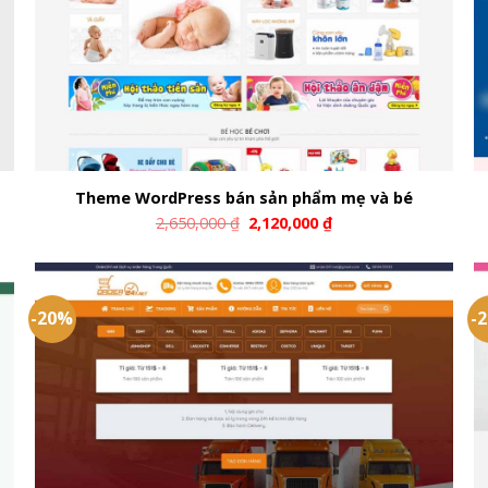
Theme WordPress bán sản phẩm mẹ và bé
2,650,000
₫
2,120,000
₫
-20%
-