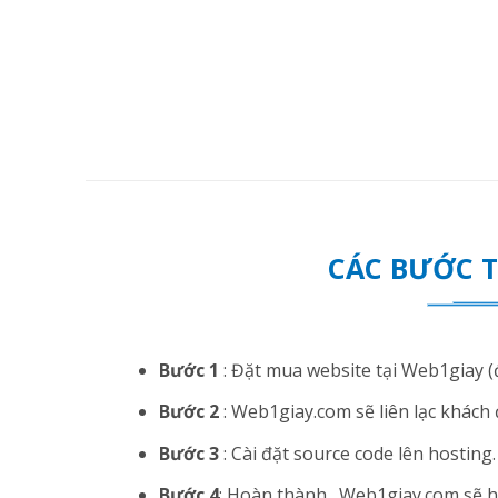
CÁC BƯỚC 
Bước 1
: Đặt mua website tại Web1giay (đ
Bước 2
: Web1giay.com sẽ liên lạc khách 
Bước 3
: Cài đặt source code lên hosting. N
Bước 4
: Hoàn thành . Web1giay.com sẽ hướ