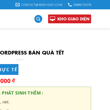
CONTACT@WEB1GIAY.COM
0888015078
KHO GIAO DIỆN
ORDPRESS BÁN QUÀ TẾT
HỰC TẾ
,000
₫
G PHÁT SINH THÊM :
 .net .