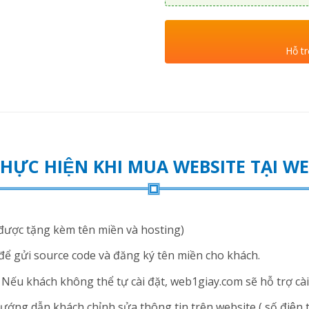
Hỗ tr
THỰC HIỆN KHI MUA WEBSITE TẠI 
ược tặng kèm tên miền và hosting)
để gửi source code và đăng ký tên miền cho khách.
ếu khách không thể tự cài đặt, web1giay.com sẽ hỗ trợ cài 
ng dẫn khách chỉnh sửa thông tin trên website ( số điện thoạ