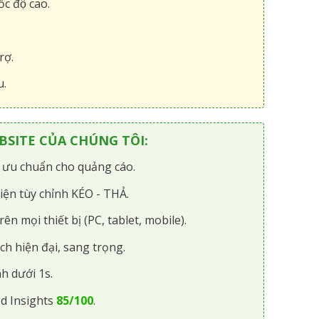
́c độ cao.
rợ.
u.
SITE CỦA CHÚNG TÔI:
i ưu chuẩn cho quảng cáo.
iện tùy chỉnh KÉO - THẢ.
rên mọi thiết bị (PC, tablet, mobile).
ch hiện đại, sang trọng.
h dưới 1s.
d Insights
85/100
.