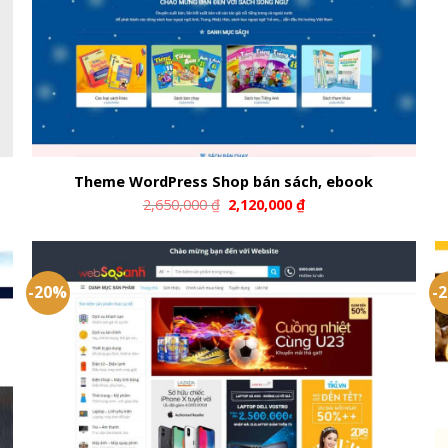
Theme WordPress Shop bán sách, ebook
2,650,000
₫
2,120,000
₫
-20%
-