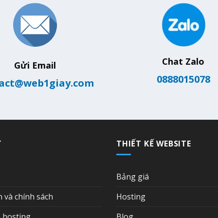
Chat Zalo
Gửi Email
0888015078
act@web1giay.com
Ợ
THIẾT KẾ WEBSITE
Bảng giá
n và chính sách
Hosting
 hosting
Blog