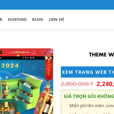
Á
HOSTING
BLOG
LIÊN HỆ
THEME W
XEM TRANG WEB T
2,800,000
2,240
₫
GIÁ TRỌN GÓI KHÔN
Miễn phí tên miền .com,