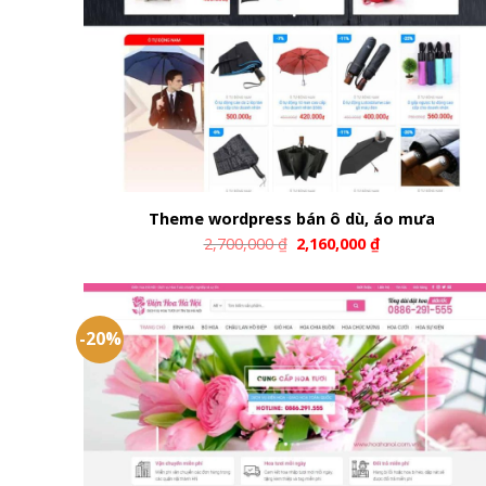
Theme wordpress bán ô dù, áo mưa
2,700,000
₫
2,160,000
₫
-20%