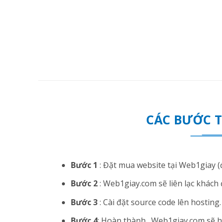
CÁC BƯỚC 
Bước 1
: Đặt mua website tại Web1giay (đ
Bước 2
: Web1giay.com sẽ liên lạc khách 
Bước 3
: Cài đặt source code lên hosting. N
Bước 4
: Hoàn thành . Web1giay.com sẽ hướ