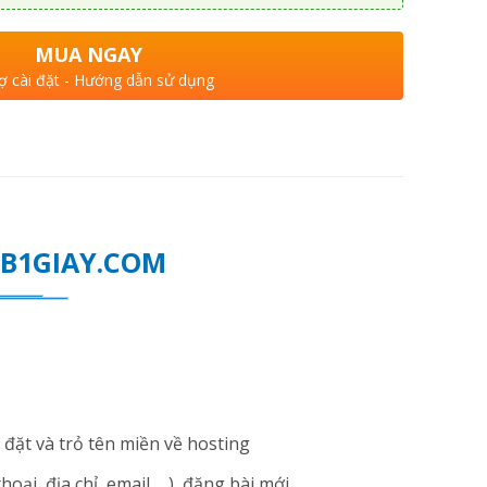
MUA NGAY
ợ cài đặt - Hướng dẫn sử dụng
WEB1GIAY.COM
đặt và trỏ tên miền về hosting
i, địa chỉ, email ... ), đăng bài mới