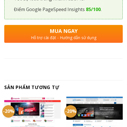
Điểm Google PageSpeed Insights
85/100
.
MUA NGAY
Hỗ trợ cài đặt - Hướng dẫn sử dụng
SẢN PHẨM TƯƠNG TỰ
-20%
-20%