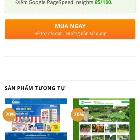
Điểm Google PageSpeed Insights
85/100
.
MUA NGAY
Hỗ trợ cài đặt - Hướng dẫn sử dụng
SẢN PHẨM TƯƠNG TỰ
-20%
-20%