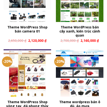
Theme WordPress Shop
Theme WordPress bán
bán camera 01
cây xanh, kiến trúc cảnh
quan
2,650,000
₫
2,120,000
₫
2,700,000
₫
2,160,000
₫
-20%
-20%
Theme WordPress Shop
Theme wordpress bán ô
vòng tay, đá phong thủy
dù, áo mưa