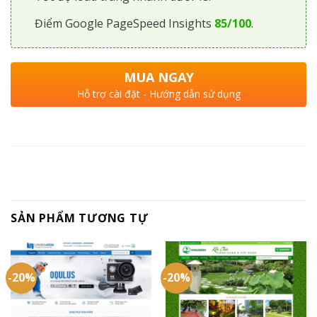
Điểm Google PageSpeed Insights
85/100
.
MUA NGAY
Hỗ trợ cài đặt - Hướng dẫn sử dụng
SẢN PHẨM TƯƠNG TỰ
-20%
-20%