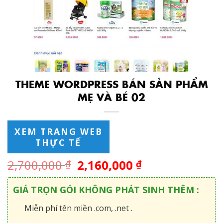
THEME WORDPRESS BÁN SẢN PHẨM
MẸ VÀ BÉ 02
XEM TRANG WEB
THỰC TẾ
2,700,000
2,160,000
₫
₫
GIÁ TRỌN GÓI KHÔNG PHÁT SINH THÊM :
Miễn phí tên miền .com, .net .