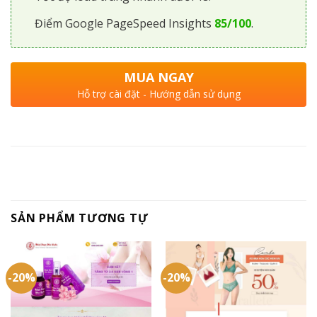
Điểm Google PageSpeed Insights
85/100
.
MUA NGAY
Hỗ trợ cài đặt - Hướng dẫn sử dụng
SẢN PHẨM TƯƠNG TỰ
-20%
-20%