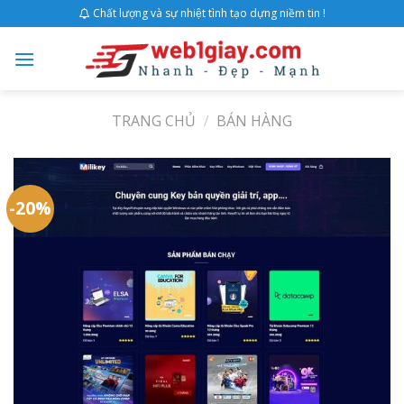
Skip
Chất lượng và sự nhiệt tình tạo dựng niềm tin !
to
content
TRANG CHỦ
/
BÁN HÀNG
-20%