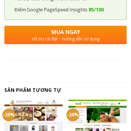
Điểm Google PageSpeed Insights
85/100
.
MUA NGAY
Hỗ trợ cài đặt - Hướng dẫn sử dụng
SẢN PHẨM TƯƠNG TỰ
-20%
-20%