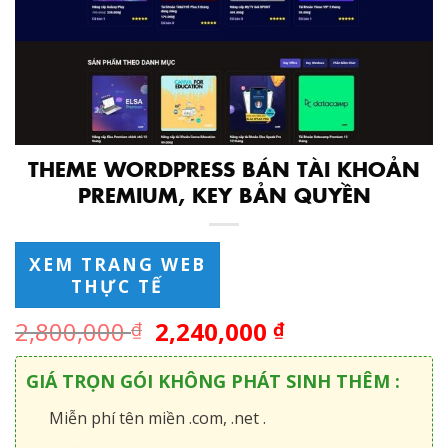
THEME WORDPRESS BÁN TÀI KHOẢN
PREMIUM, KEY BẢN QUYỀN
XEM TRANG WEB
THỰC TẾ
2,800,000
2,240,000
₫
₫
GIÁ TRỌN GÓI KHÔNG PHÁT SINH THÊM :
Miễn phí tên miền .com, .net .