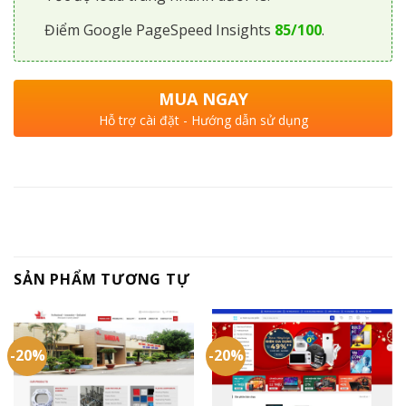
Điểm Google PageSpeed Insights
85/100
.
MUA NGAY
Hỗ trợ cài đặt - Hướng dẫn sử dụng
SẢN PHẨM TƯƠNG TỰ
-20%
-20%