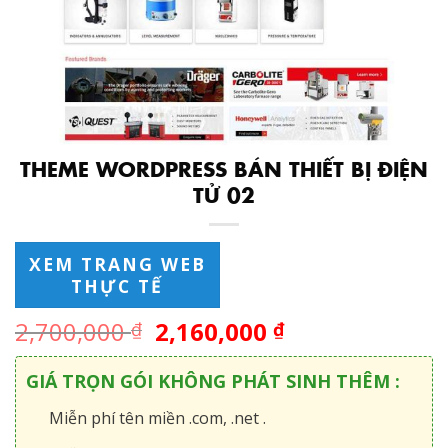
THEME WORDPRESS BÁN THIẾT BỊ ĐIỆN
TỬ 02
XEM TRANG WEB
THỰC TẾ
2,700,000
2,160,000
₫
₫
GIÁ TRỌN GÓI KHÔNG PHÁT SINH THÊM :
Miễn phí tên miền .com, .net .