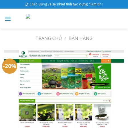
Skip
Chất lượng và sự nhiệt tình tạo dựng niềm tin !
to
content
TRANG CHỦ
/
BÁN HÀNG
-20%