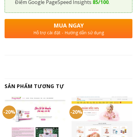
Điểm Google PageSpeed Insights
85/100
.
MUA NGAY
Hỗ trợ cài đặt - Hướng dẫn sử dụng
SẢN PHẨM TƯƠNG TỰ
-20%
-20%