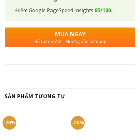
Điểm Google PageSpeed Insights
85/100
.
MUA NGAY
Hỗ trợ cài đặt - Hướng dẫn sử dụng
SẢN PHẨM TƯƠNG TỰ
-20%
-20%