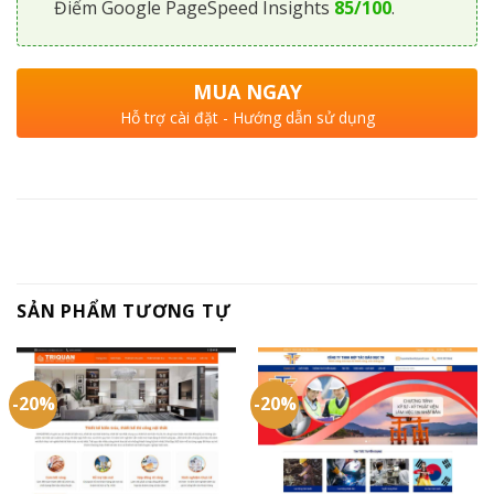
Điểm Google PageSpeed Insights
85/100
.
MUA NGAY
Hỗ trợ cài đặt - Hướng dẫn sử dụng
SẢN PHẨM TƯƠNG TỰ
-20%
-20%