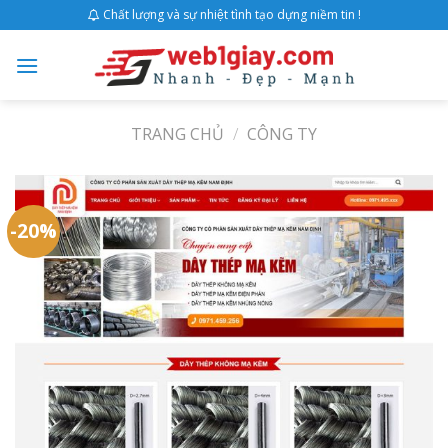
Skip
Chất lượng và sự nhiệt tình tạo dựng niềm tin !
to
content
TRANG CHỦ
/
CÔNG TY
-20%