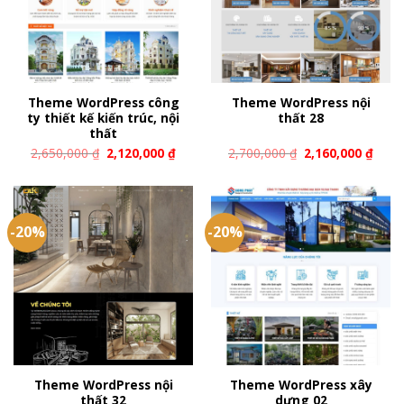
Theme WordPress công
Theme WordPress nội
ty thiết kế kiến trúc, nội
thất 28
thất
2,650,000
₫
2,120,000
₫
2,700,000
₫
2,160,000
₫
-20%
-20%
Theme WordPress nội
Theme WordPress xây
thất 32
dựng 02