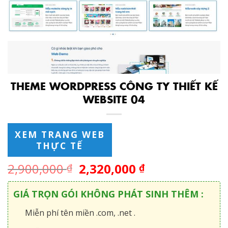
THEME WORDPRESS CÔNG TY THIẾT KẾ
WEBSITE 04
XEM TRANG WEB
THỰC TẾ
2,900,000
2,320,000
₫
₫
GIÁ TRỌN GÓI KHÔNG PHÁT SINH THÊM :
Miễn phí tên miền .com, .net .