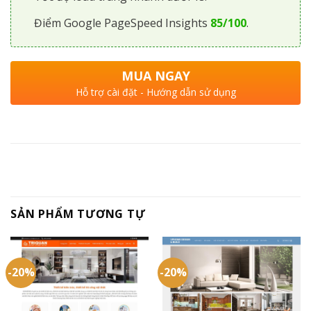
Điểm Google PageSpeed Insights
85/100
.
MUA NGAY
Hỗ trợ cài đặt - Hướng dẫn sử dụng
SẢN PHẨM TƯƠNG TỰ
-20%
-20%