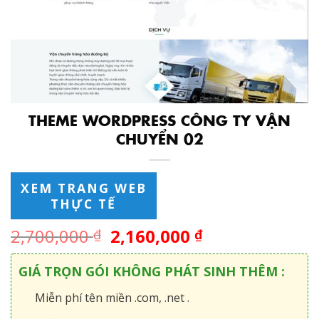
THEME WORDPRESS CÔNG TY VẬN
CHUYỂN 02
XEM TRANG WEB
THỰC TẾ
2,700,000
2,160,000
₫
₫
GIÁ TRỌN GÓI KHÔNG PHÁT SINH THÊM :
Miễn phí tên miền .com, .net .