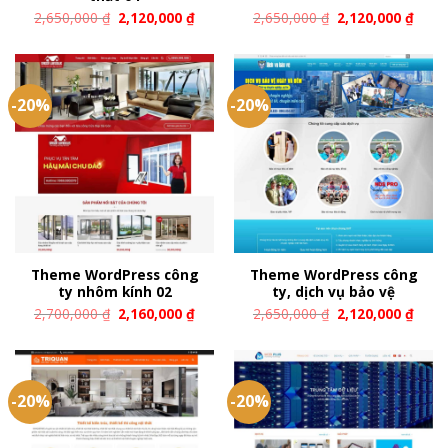
2,650,000
₫
2,120,000
₫
2,650,000
₫
2,120,000
₫
-20%
-20%
Theme WordPress công
Theme WordPress công
ty nhôm kính 02
ty, dịch vụ bảo vệ
2,700,000
₫
2,160,000
₫
2,650,000
₫
2,120,000
₫
-20%
-20%