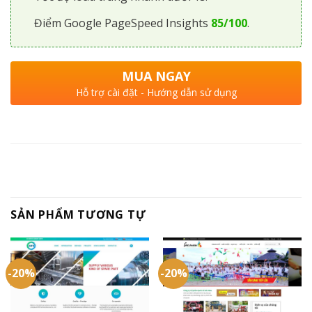
Điểm Google PageSpeed Insights
85/100
.
MUA NGAY
Hỗ trợ cài đặt - Hướng dẫn sử dụng
SẢN PHẨM TƯƠNG TỰ
-20%
-20%