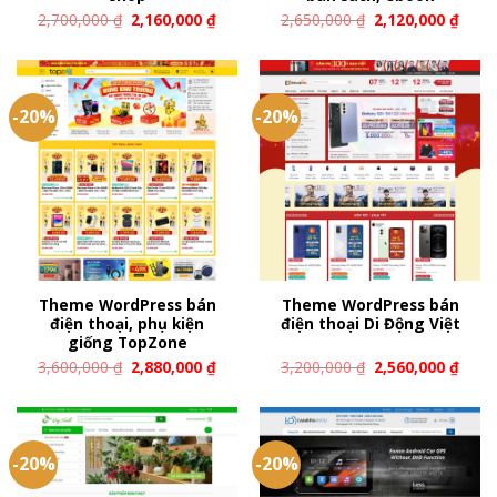
2,700,000
₫
2,160,000
₫
2,650,000
₫
2,120,000
₫
-20%
-20%
Theme WordPress bán
Theme WordPress bán
điện thoại, phụ kiện
điện thoại Di Động Việt
giống TopZone
3,600,000
₫
2,880,000
₫
3,200,000
₫
2,560,000
₫
-20%
-20%