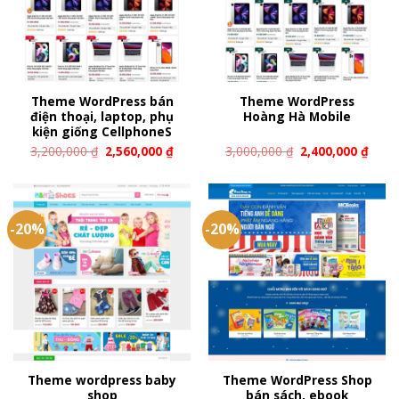
Theme WordPress bán
Theme WordPress
điện thoại, laptop, phụ
Hoàng Hà Mobile
kiện giống CellphoneS
3,200,000
₫
2,560,000
₫
3,000,000
₫
2,400,000
₫
-20%
-20%
Theme wordpress baby
Theme WordPress Shop
shop
bán sách, ebook