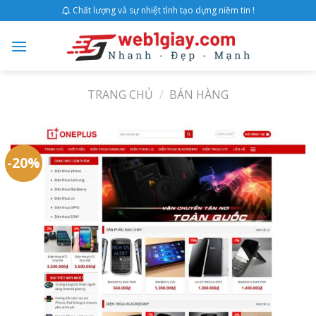
Skip
Chất lượng và sự nhiệt tình tạo dựng niềm tin !
to
content
TRANG CHỦ
/
BÁN HÀNG
-20%