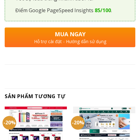
Điểm Google PageSpeed Insights
85/100
.
MUA NGAY
Hỗ trợ cài đặt - Hướng dẫn sử dụng
SẢN PHẨM TƯƠNG TỰ
-20%
-20%