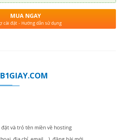
MUA NGAY
ợ cài đặt - Hướng dẫn sử dụng
WEB1GIAY.COM
đặt và trỏ tên miền về hosting
i, địa chỉ, email ... ), đăng bài mới