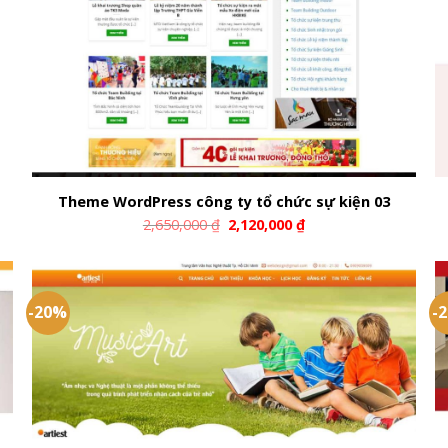
Theme WordPress công ty tổ chức sự kiện 03
2,650,000
₫
2,120,000
₫
-20%
-