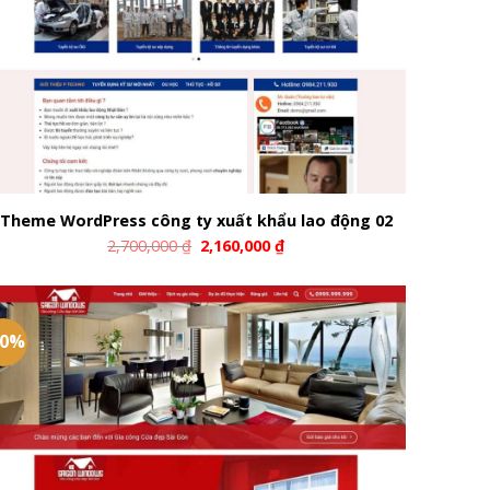
Theme WordPress công ty xuất khẩu lao động 02
2,700,000
₫
2,160,000
₫
20%