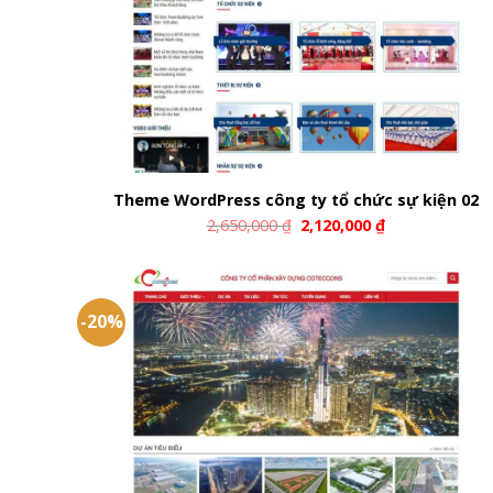
Theme WordPress công ty tổ chức sự kiện 02
2,650,000
₫
2,120,000
₫
-20%