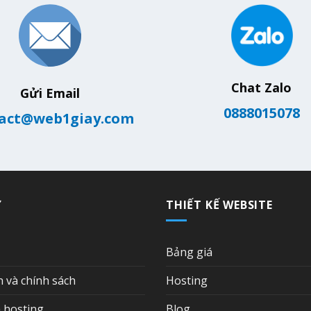
Chat Zalo
Gửi Email
0888015078
act@web1giay.com
Ợ
THIẾT KẾ WEBSITE
Bảng giá
n và chính sách
Hosting
 hosting
Blog