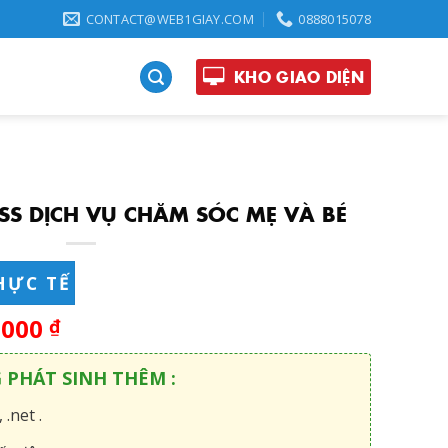
CONTACT@WEB1GIAY.COM
0888015078
KHO GIAO DIỆN
S DỊCH VỤ CHĂM SÓC MẸ VÀ BÉ
HỰC TẾ
,000
₫
G PHÁT SINH THÊM :
 .net .