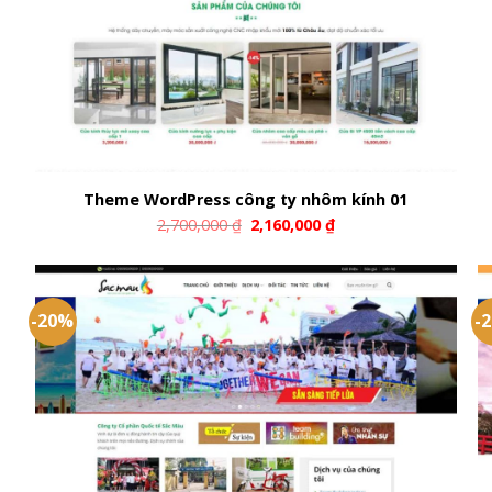
Theme WordPress công ty nhôm kính 01
2,700,000
₫
2,160,000
₫
-20%
-