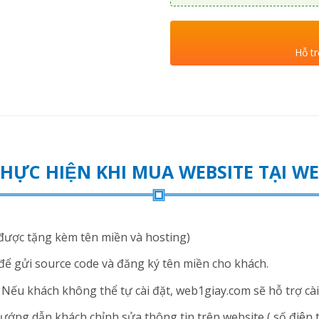
Hỗ tr
THỰC HIỆN KHI MUA WEBSITE TẠI 
ược tặng kèm tên miền và hosting)
để gửi source code và đăng ký tên miền cho khách.
ếu khách không thể tự cài đặt, web1giay.com sẽ hỗ trợ cài 
ng dẫn khách chỉnh sửa thông tin trên website ( số điện thoạ