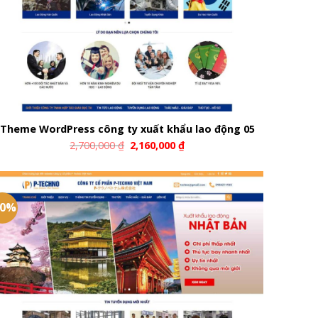
Theme WordPress công ty xuất khẩu lao động 05
2,700,000
₫
2,160,000
₫
20%