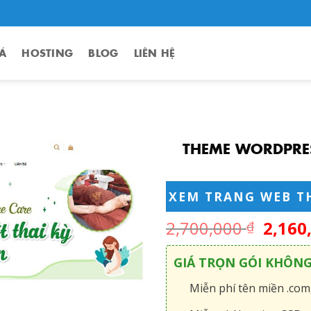
Á
HOSTING
BLOG
LIÊN HỆ
THEME WORDPRES
XEM TRANG WEB T
2,700,000
2,160
₫
GIÁ TRỌN GÓI KHÔN
Miễn phí tên miền .com,