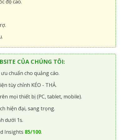
́c độ cao.
rợ.
u.
SITE CỦA CHÚNG TÔI:
i ưu chuẩn cho quảng cáo.
iện tùy chỉnh KÉO - THẢ.
rên mọi thiết bị (PC, tablet, mobile).
ch hiện đại, sang trọng.
h dưới 1s.
d Insights
85/100
.