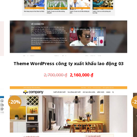
2
Theme WordPress công ty xuất khẩu lao động 03
2,700,000
₫
2,160,000
₫
-20%
-