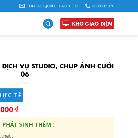
CONTACT@WEB1GIAY.COM
0888015078
KHO GIAO DIỆN
DỊCH VỤ STUDIO, CHỤP ẢNH CƯỚI
06
HỰC TẾ
,000
₫
G PHÁT SINH THÊM :
 .net .