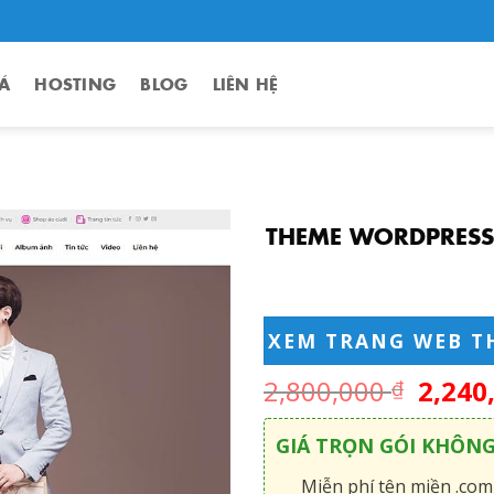
Á
HOSTING
BLOG
LIÊN HỆ
THEME WORDPRESS 
XEM TRANG WEB T
2,800,000
2,240
₫
GIÁ TRỌN GÓI KHÔN
Miễn phí tên miền .com,