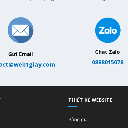
Chat Zalo
Gửi Email
0888015078
act@web1giay.com
Ợ
THIẾT KẾ WEBSITE
Bảng giá