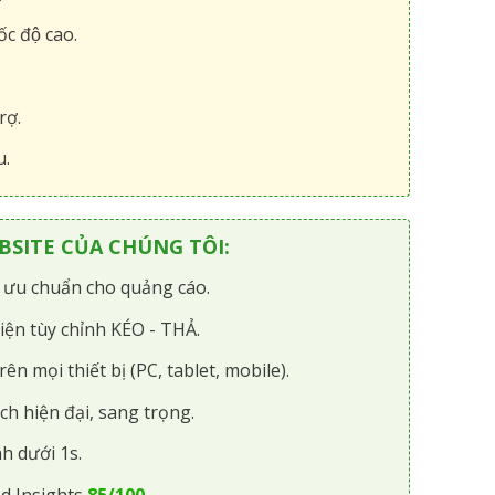
́c độ cao.
rợ.
u.
SITE CỦA CHÚNG TÔI:
i ưu chuẩn cho quảng cáo.
iện tùy chỉnh KÉO - THẢ.
rên mọi thiết bị (PC, tablet, mobile).
ch hiện đại, sang trọng.
h dưới 1s.
d Insights
85/100
.