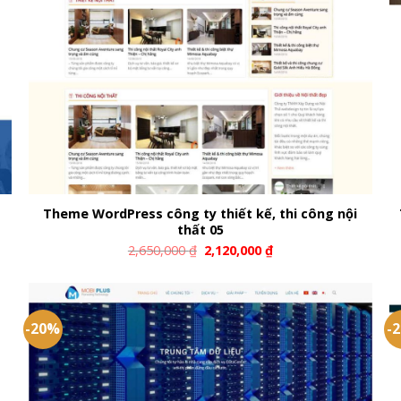
Theme WordPress công ty thiết kế, thi công nội
thất 05
2,650,000
₫
2,120,000
₫
-20%
-