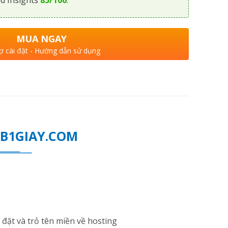
MUA NGAY
ợ cài đặt - Hướng dẫn sử dụng
WEB1GIAY.COM
đặt và trỏ tên miền về hosting