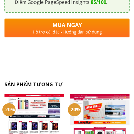
Điểm Google PageSpeed Insights
85/100
.
MUA NGAY
Hỗ trợ cài đặt - Hướng dẫn sử dụng
SẢN PHẨM TƯƠNG TỰ
-20%
-20%