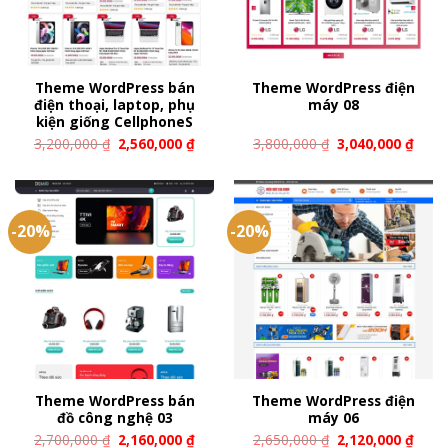
Theme WordPress bán
Theme WordPress điện
điện thoại, laptop, phụ
máy 08
kiện giống CellphoneS
3,200,000
₫
2,560,000
₫
3,800,000
₫
3,040,000
₫
-20%
-20%
Theme WordPress bán
Theme WordPress điện
đồ công nghệ 03
máy 06
2,700,000
₫
2,160,000
₫
2,650,000
₫
2,120,000
₫