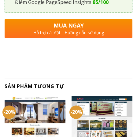
Điểm Google PageSpeed Insights
85/100
.
MUA NGAY
Hỗ trợ cài đặt - Hướng dẫn sử dụng
SẢN PHẨM TƯƠNG TỰ
-20%
-20%