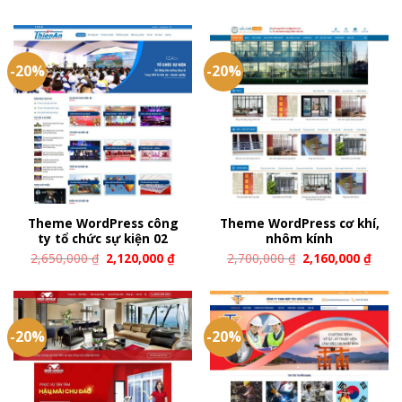
-20%
-20%
Theme WordPress công
Theme WordPress cơ khí,
ty tổ chức sự kiện 02
nhôm kính
2,650,000
₫
2,120,000
₫
2,700,000
₫
2,160,000
₫
-20%
-20%