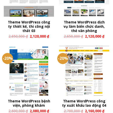
Theme WordPress công
Theme WordPress dịch
ty thiết kế, thi công nội
vụ làm biển chức danh,
thất 03
thẻ văn phòng
2,650,000
₫
2,120,000
₫
2,650,000
₫
2,120,000
₫
-20%
-20%
Theme WordPress bệnh
Theme WordPress công
viện, phòng khám
ty xuất khẩu lao động 04
2,600,000
₫
2,080,000
₫
2,700,000
₫
2,160,000
₫