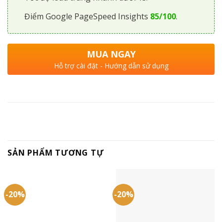
Điểm Google PageSpeed Insights
85/100
.
MUA NGAY
Hỗ trợ cài đặt - Hướng dẫn sử dụng
SẢN PHẨM TƯƠNG TỰ
-20%
-20%