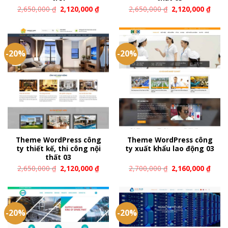
2,650,000
₫
2,120,000
₫
2,650,000
₫
2,120,000
₫
-20%
-20%
Theme WordPress công
Theme WordPress công
ty thiết kế, thi công nội
ty xuất khẩu lao động 03
thất 03
2,650,000
₫
2,120,000
₫
2,700,000
₫
2,160,000
₫
-20%
-20%