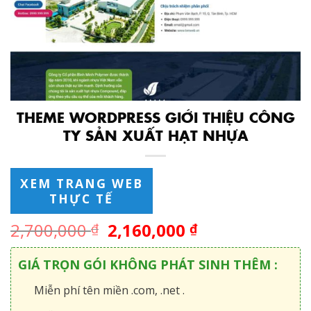
THEME WORDPRESS GIỚI THIỆU CÔNG
TY SẢN XUẤT HẠT NHỰA
XEM TRANG WEB
THỰC TẾ
2,700,000
2,160,000
₫
₫
GIÁ TRỌN GÓI KHÔNG PHÁT SINH THÊM :
Miễn phí tên miền .com, .net .