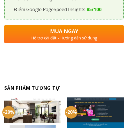
Điểm Google PageSpeed Insights
85/100
.
MUA NGAY
Hỗ trợ cài đặt - Hướng dẫn sử dụng
SẢN PHẨM TƯƠNG TỰ
-20%
-20%