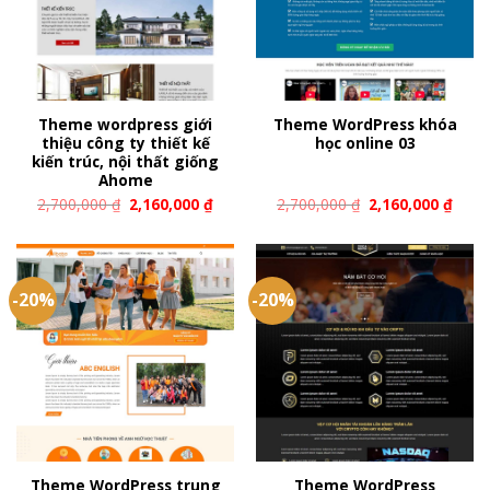
Theme wordpress giới
Theme WordPress khóa
thiệu công ty thiết kế
học online 03
kiến trúc, nội thất giống
Ahome
2,700,000
₫
2,160,000
₫
2,700,000
₫
2,160,000
₫
-20%
-20%
Theme WordPress trung
Theme WordPress