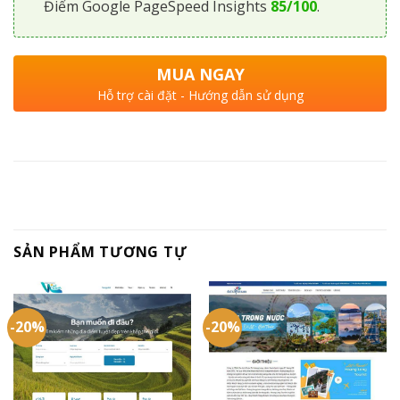
Điểm Google PageSpeed Insights
85/100
.
MUA NGAY
Hỗ trợ cài đặt - Hướng dẫn sử dụng
SẢN PHẨM TƯƠNG TỰ
-20%
-20%