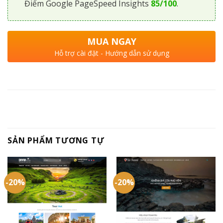
Điểm Google PageSpeed Insights
85/100
.
MUA NGAY
Hỗ trợ cài đặt - Hướng dẫn sử dụng
SẢN PHẨM TƯƠNG TỰ
-20%
-20%