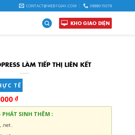
CONTACT@WEB1GIAY.COM
0888015078
KHO GIAO DIỆN
RESS LÀM TIẾP THỊ LIÊN KẾT
HỰC TẾ
,000
₫
G PHÁT SINH THÊM :
 .net .