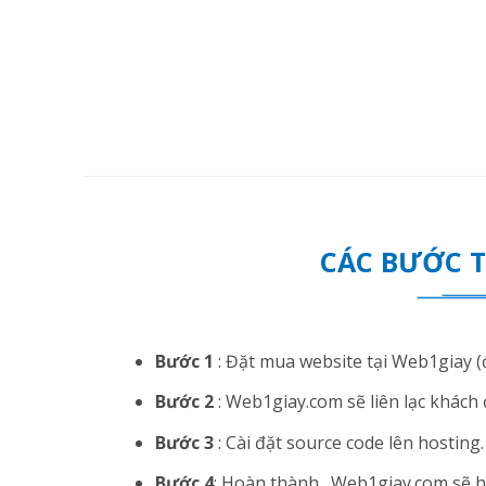
CÁC BƯỚC 
Bước 1
: Đặt mua website tại Web1giay (đ
Bước 2
: Web1giay.com sẽ liên lạc khách 
Bước 3
: Cài đặt source code lên hosting. N
Bước 4
: Hoàn thành . Web1giay.com sẽ hướ