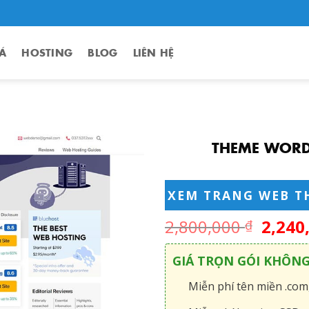
Á
HOSTING
BLOG
LIÊN HỆ
THEME WORDP
XEM TRANG WEB T
2,800,000
2,240
₫
GIÁ TRỌN GÓI KHÔN
Miễn phí tên miền .com,