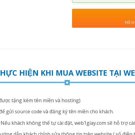
Hỗ tr
THỰC HIỆN KHI MUA WEBSITE TẠI 
ược tặng kèm tên miền và hosting)
để gửi source code và đăng ký tên miền cho khách.
ếu khách không thể tự cài đặt, web1giay.com sẽ hỗ trợ cài 
ng dẫn khách chỉnh sửa thông tin trên website ( số điện thoạ