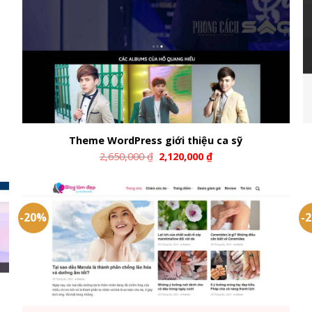
Theme WordPress giới thiệu ca sỹ
2,650,000
₫
2,120,000
₫
-20%
-