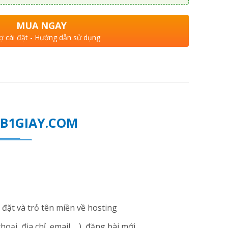
MUA NGAY
ợ cài đặt - Hướng dẫn sử dụng
WEB1GIAY.COM
đặt và trỏ tên miền về hosting
i, địa chỉ, email ... ), đăng bài mới