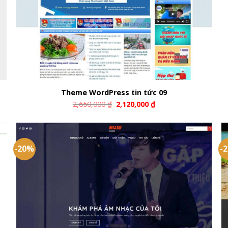
Theme WordPress tin tức 09
2,650,000
₫
2,120,000
₫
-20%
-