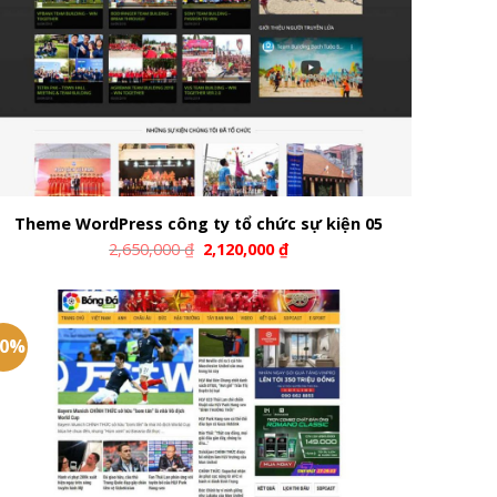
Theme WordPress công ty tổ chức sự kiện 05
2,650,000
₫
2,120,000
₫
20%