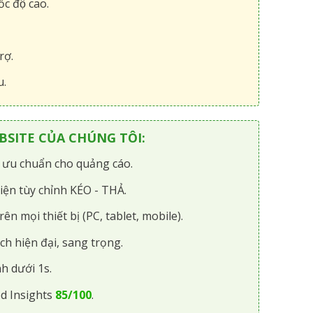
́c độ cao.
rợ.
u.
SITE CỦA CHÚNG TÔI:
i ưu chuẩn cho quảng cáo.
iện tùy chỉnh KÉO - THẢ.
rên mọi thiết bị (PC, tablet, mobile).
ch hiện đại, sang trọng.
h dưới 1s.
d Insights
85/100
.