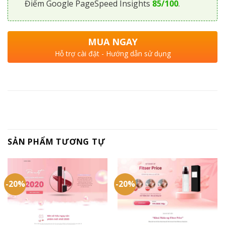
Điểm Google PageSpeed Insights
85/100
.
MUA NGAY
Hỗ trợ cài đặt - Hướng dẫn sử dụng
SẢN PHẨM TƯƠNG TỰ
-20%
-20%