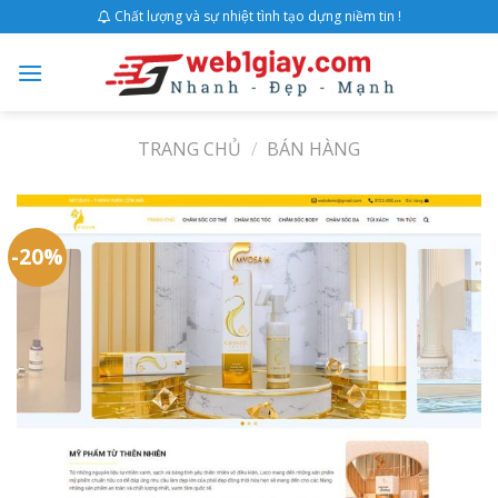
Skip
Chất lượng và sự nhiệt tình tạo dựng niềm tin !
to
content
TRANG CHỦ
/
BÁN HÀNG
-20%