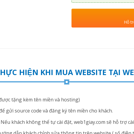
Hỗ tr
THỰC HIỆN KHI MUA WEBSITE TẠI 
ược tặng kèm tên miền và hosting)
để gửi source code và đăng ký tên miền cho khách.
ếu khách không thể tự cài đặt, web1giay.com sẽ hỗ trợ cài 
ng dẫn khách chỉnh sửa thông tin trên website ( số điện thoạ