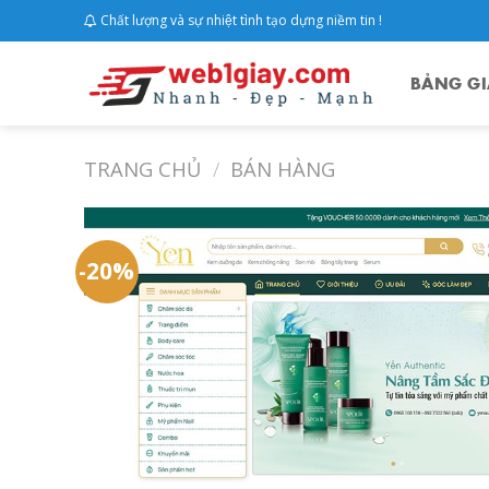
Skip
Chất lượng và sự nhiệt tình tạo dựng niềm tin !
to
content
BẢNG GI
TRANG CHỦ
/
BÁN HÀNG
-20%