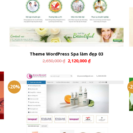
Theme WordPress Spa làm đẹp 03
2,650,000
₫
2,120,000
₫
-20%
-