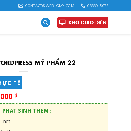
CONTACT@WEB1GIAY.COM
0888015078
KHO GIAO DIỆN
ORDPRESS MỸ PHẨM 22
HỰC TẾ
,000
₫
G PHÁT SINH THÊM :
 .net .