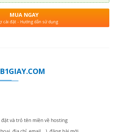
MUA NGAY
ợ cài đặt - Hướng dẫn sử dụng
WEB1GIAY.COM
đặt và trỏ tên miền về hosting
i, địa chỉ, email ... ), đăng bài mới