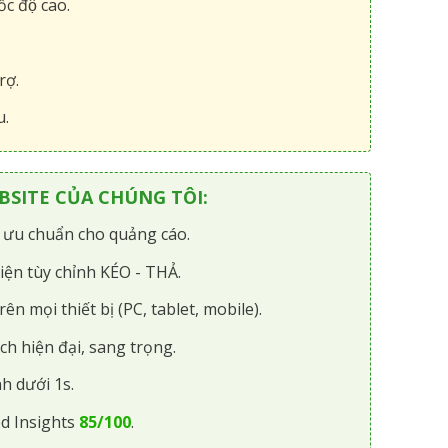
́c độ cao.
rợ.
u.
SITE CỦA CHÚNG TÔI:
i ưu chuẩn cho quảng cáo.
iện tùy chỉnh KÉO - THẢ.
rên mọi thiết bị (PC, tablet, mobile).
ch hiện đại, sang trọng.
h dưới 1s.
d Insights
85/100
.