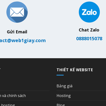
Chat Zalo
Gửi Email
0888015078
act@web1giay.com
Ợ
THIẾT KẾ WEBSITE
Bảng giá
n và chính sách
Hosting
 hosting
Blog