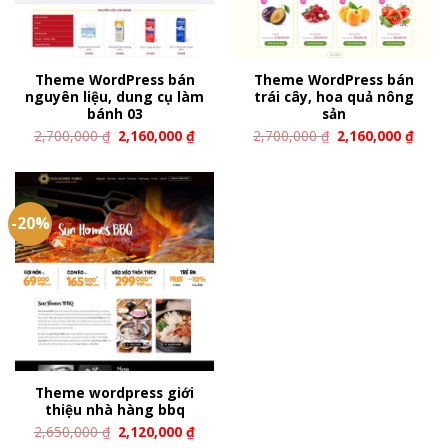
Theme WordPress bán
Theme WordPress bán
nguyên liệu, dung cụ làm
trái cây, hoa quả nông
bánh 03
sản
2,700,000
₫
2,160,000
₫
2,700,000
₫
2,160,000
₫
-20%
Theme wordpress giới
thiệu nhà hàng bbq
2,650,000
₫
2,120,000
₫