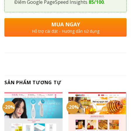
Điểm Google PageSpeed Insights
85/100
.
MUA NGAY
Hỗ trợ cài đặt - Hướng dẫn sử dụng
SẢN PHẨM TƯƠNG TỰ
-20%
-20%