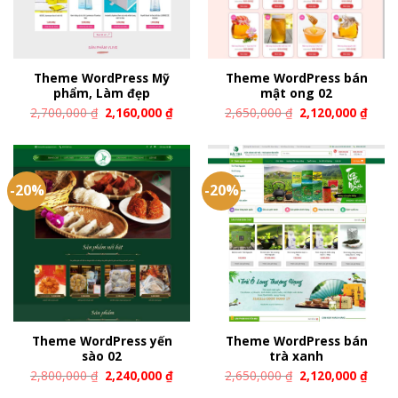
Theme WordPress Mỹ
Theme WordPress bán
phẩm, Làm đẹp
mật ong 02
2,700,000
₫
2,160,000
₫
2,650,000
₫
2,120,000
₫
-20%
-20%
Theme WordPress yến
Theme WordPress bán
sào 02
trà xanh
2,800,000
₫
2,240,000
₫
2,650,000
₫
2,120,000
₫