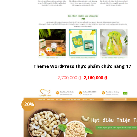
Theme WordPress thực phẩm chức năng 17
2,700,000
₫
2,160,000
₫
-20%