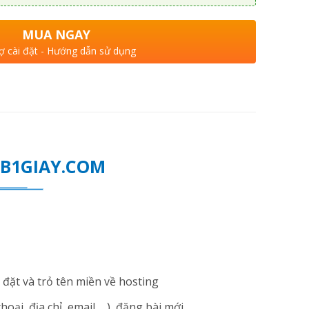
MUA NGAY
ợ cài đặt - Hướng dẫn sử dụng
WEB1GIAY.COM
đặt và trỏ tên miền về hosting
i, địa chỉ, email ... ), đăng bài mới