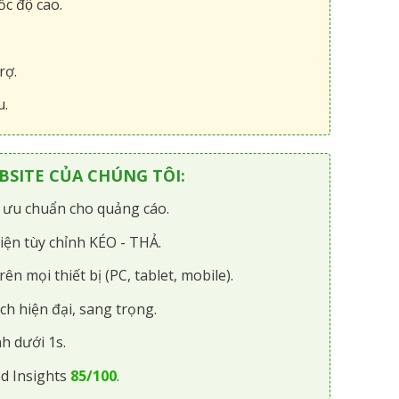
́c độ cao.
rợ.
u.
SITE CỦA CHÚNG TÔI:
i ưu chuẩn cho quảng cáo.
iện tùy chỉnh KÉO - THẢ.
rên mọi thiết bị (PC, tablet, mobile).
ch hiện đại, sang trọng.
h dưới 1s.
d Insights
85/100
.