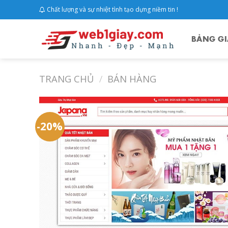
Skip
Chất lượng và sự nhiệt tình tạo dựng niềm tin !
to
content
BẢNG GI
TRANG CHỦ
/
BÁN HÀNG
-20%