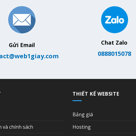
Chat Zalo
Gửi Email
0888015078
act@web1giay.com
Ợ
THIẾT KẾ WEBSITE
Bảng giá
n và chính sách
Hosting