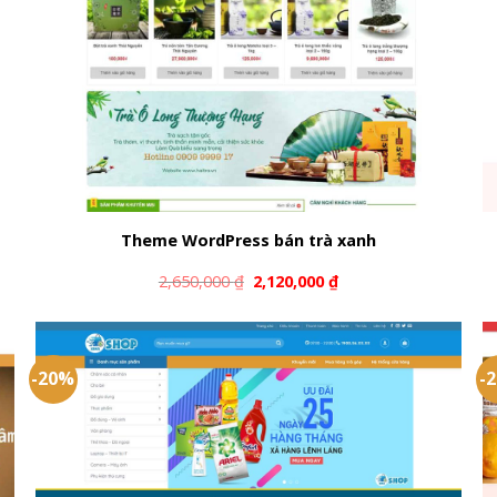
Theme WordPress bán trà xanh
2,650,000
₫
2,120,000
₫
-20%
-