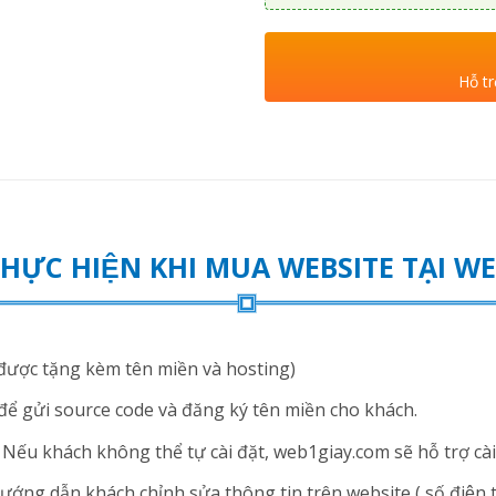
Hỗ tr
THỰC HIỆN KHI MUA WEBSITE TẠI 
ược tặng kèm tên miền và hosting)
để gửi source code và đăng ký tên miền cho khách.
ếu khách không thể tự cài đặt, web1giay.com sẽ hỗ trợ cài 
ng dẫn khách chỉnh sửa thông tin trên website ( số điện thoạ