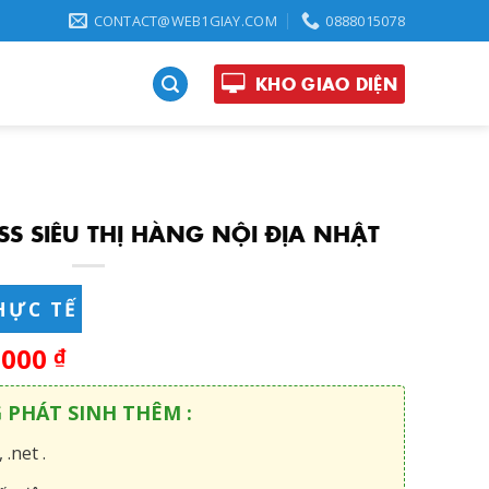
CONTACT@WEB1GIAY.COM
0888015078
KHO GIAO DIỆN
S SIÊU THỊ HÀNG NỘI ĐỊA NHẬT
HỰC TẾ
,000
₫
G PHÁT SINH THÊM :
 .net .