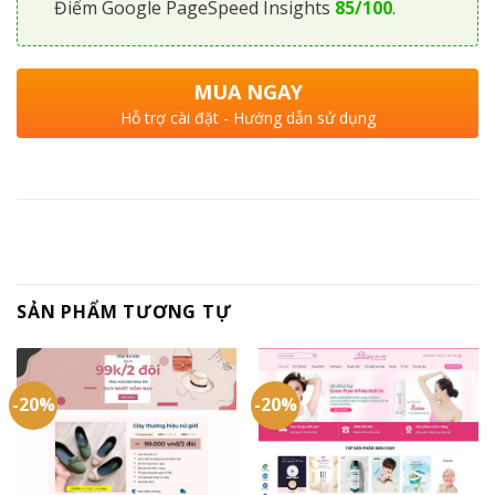
Điểm Google PageSpeed Insights
85/100
.
MUA NGAY
Hỗ trợ cài đặt - Hướng dẫn sử dụng
SẢN PHẨM TƯƠNG TỰ
-20%
-20%