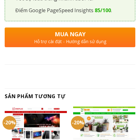
Điểm Google PageSpeed Insights
85/100
.
MUA NGAY
Hỗ trợ cài đặt - Hướng dẫn sử dụng
SẢN PHẨM TƯƠNG TỰ
-20%
-20%