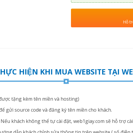
Hỗ tr
THỰC HIỆN KHI MUA WEBSITE TẠI 
ược tặng kèm tên miền và hosting)
để gửi source code và đăng ký tên miền cho khách.
ếu khách không thể tự cài đặt, web1giay.com sẽ hỗ trợ cài 
ng dẫn khách chỉnh sửa thông tin trên website ( số điện thoạ