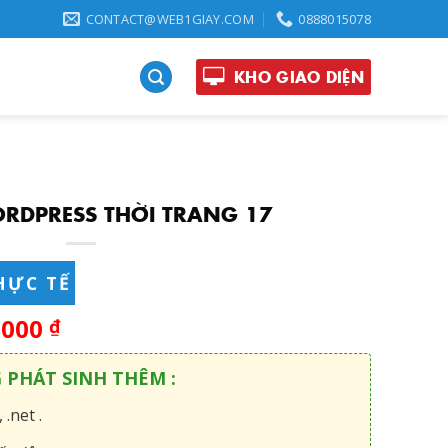
CONTACT@WEB1GIAY.COM
0888015078
KHO GIAO DIỆN
RDPRESS THỜI TRANG 17
HỰC TẾ
,000
₫
G PHÁT SINH THÊM :
 .net .