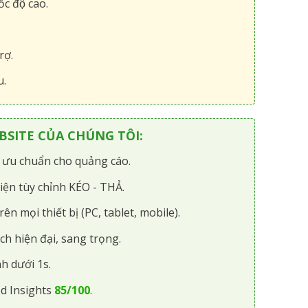
́c độ cao.
rợ.
u.
SITE CỦA CHÚNG TÔI:
i ưu chuẩn cho quảng cáo.
iện tùy chỉnh KÉO - THẢ.
rên mọi thiết bị (PC, tablet, mobile).
ch hiện đại, sang trọng.
h dưới 1s.
d Insights
85/100
.