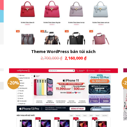
Theme WordPress bán túi xách
2,700,000
₫
2,160,000
₫
-20%
-