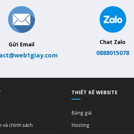
Chat Zalo
Gửi Email
0888015078
act@web1giay.com
Ợ
THIẾT KẾ WEBSITE
Bảng giá
n và chính sách
Hosting