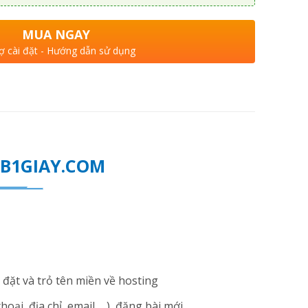
MUA NGAY
ợ cài đặt - Hướng dẫn sử dụng
WEB1GIAY.COM
đặt và trỏ tên miền về hosting
i, địa chỉ, email ... ), đăng bài mới