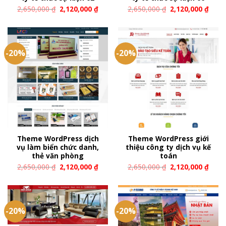
2,650,000
₫
2,120,000
₫
2,650,000
₫
2,120,000
₫
-20%
-20%
Theme WordPress dịch
Theme WordPress giới
vụ làm biển chức danh,
thiệu công ty dịch vụ kế
thẻ văn phòng
toán
2,650,000
₫
2,120,000
₫
2,650,000
₫
2,120,000
₫
-20%
-20%