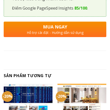
Điểm Google PageSpeed Insights
85/100
.
MUA NGAY
Hỗ trợ cài đặt - Hướng dẫn sử dụng
SẢN PHẨM TƯƠNG TỰ
-20%
-20%