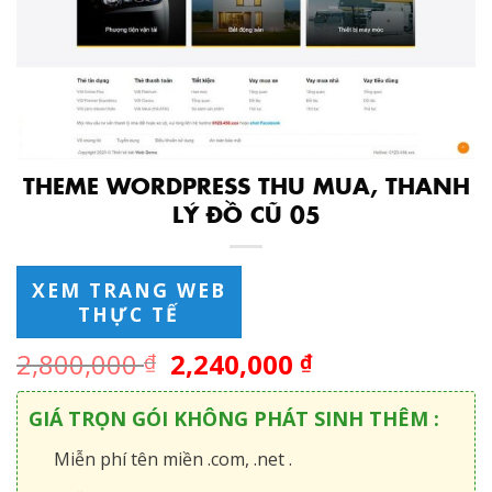
THEME WORDPRESS THU MUA, THANH
LÝ ĐỒ CŨ 05
XEM TRANG WEB
THỰC TẾ
2,800,000
2,240,000
₫
₫
GIÁ TRỌN GÓI KHÔNG PHÁT SINH THÊM :
Miễn phí tên miền .com, .net .