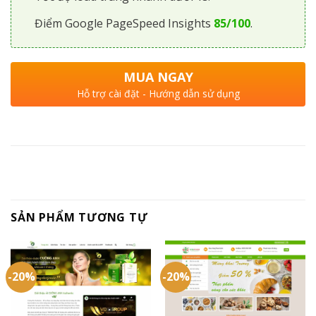
Điểm Google PageSpeed Insights
85/100
.
MUA NGAY
Hỗ trợ cài đặt - Hướng dẫn sử dụng
SẢN PHẨM TƯƠNG TỰ
-20%
-20%