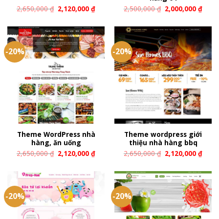
2,650,000
₫
2,120,000
₫
2,500,000
₫
2,000,000
₫
-20%
-20%
Theme WordPress nhà
Theme wordpress giới
hàng, ăn uống
thiệu nhà hàng bbq
2,650,000
₫
2,120,000
₫
2,650,000
₫
2,120,000
₫
-20%
-20%