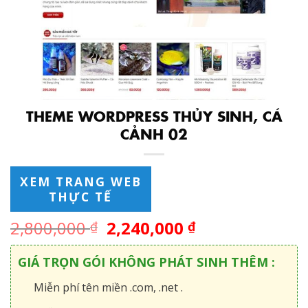
THEME WORDPRESS THỦY SINH, CÁ
CẢNH 02
XEM TRANG WEB
THỰC TẾ
2,800,000
2,240,000
₫
₫
GIÁ TRỌN GÓI KHÔNG PHÁT SINH THÊM :
Miễn phí tên miền .com, .net .