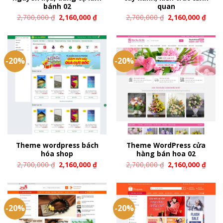
bánh 02
quan
2,700,000
₫
2,160,000
₫
2,700,000
₫
2,160,000
₫
-20%
-20%
Theme wordpress bách
Theme WordPress cửa
hóa shop
hàng bán hoa 02
2,700,000
₫
2,160,000
₫
2,700,000
₫
2,160,000
₫
-20%
-20%