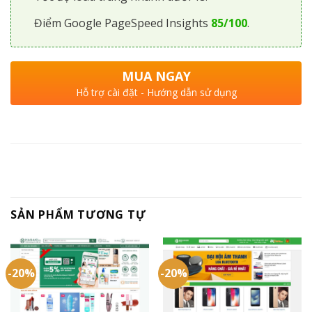
Điểm Google PageSpeed Insights
85/100
.
MUA NGAY
Hỗ trợ cài đặt - Hướng dẫn sử dụng
SẢN PHẨM TƯƠNG TỰ
-20%
-20%