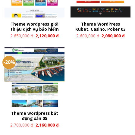
Theme wordpress giới
Theme WordPress
thiệu dịch vụ bảo hiểm
Kubet, Casino, Poker 03
2,650,000
₫
2,120,000
₫
2,600,000
₫
2,080,000
₫
-20%
Theme wordpress bất
động sản 05
2,700,000
₫
2,160,000
₫