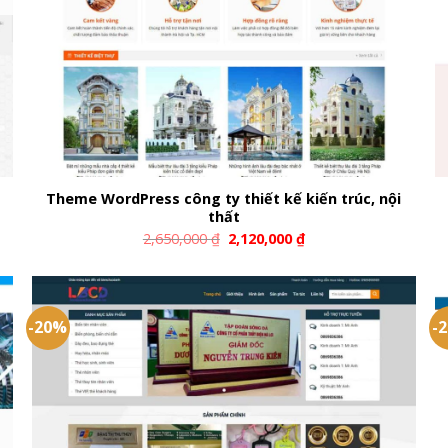
Theme WordPress công ty thiết kế kiến trúc, nội
1
thất
2,650,000
₫
2,120,000
₫
-20%
-