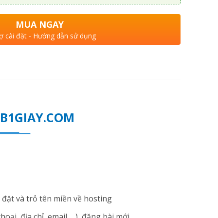
MUA NGAY
ợ cài đặt - Hướng dẫn sử dụng
WEB1GIAY.COM
đặt và trỏ tên miền về hosting
i, địa chỉ, email ... ), đăng bài mới