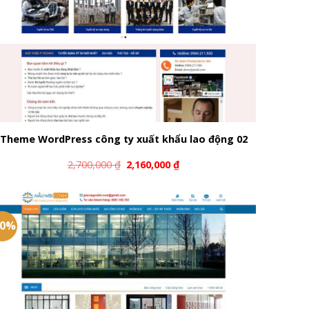
Theme WordPress công ty xuất khẩu lao động 02
2,700,000
₫
2,160,000
₫
20%