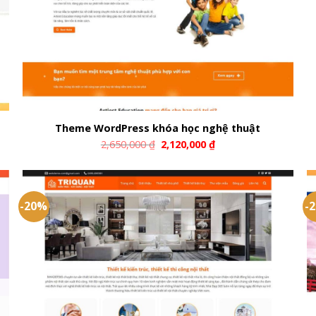
Theme WordPress khóa học nghệ thuật
2,650,000
₫
2,120,000
₫
-20%
-