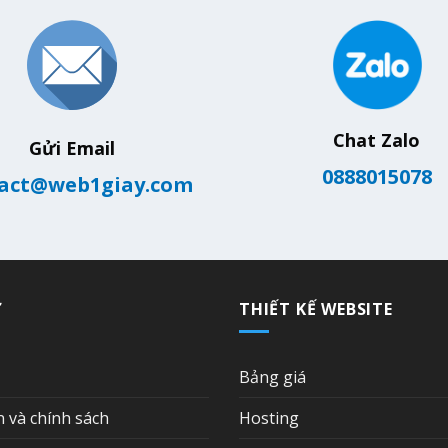
Chat Zalo
Gửi Email
0888015078
act@web1giay.com
Ợ
THIẾT KẾ WEBSITE
Bảng giá
n và chính sách
Hosting