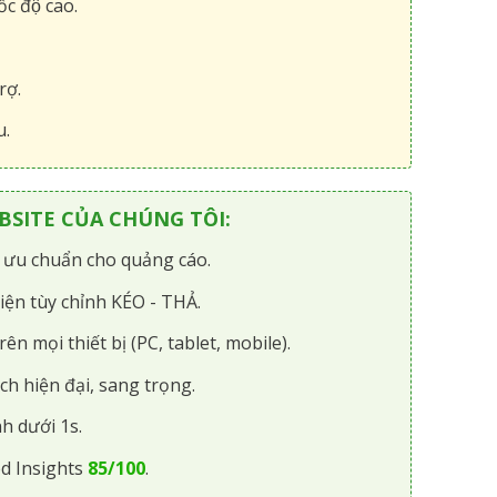
́c độ cao.
rợ.
u.
SITE CỦA CHÚNG TÔI:
i ưu chuẩn cho quảng cáo.
iện tùy chỉnh KÉO - THẢ.
rên mọi thiết bị (PC, tablet, mobile).
ch hiện đại, sang trọng.
h dưới 1s.
d Insights
85/100
.