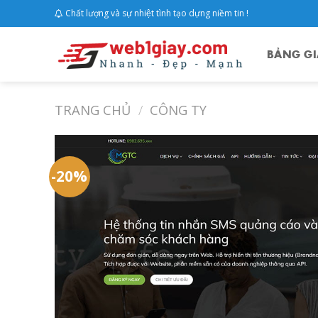
Skip
Chất lượng và sự nhiệt tình tạo dựng niềm tin !
to
content
BẢNG GI
TRANG CHỦ
/
CÔNG TY
-20%