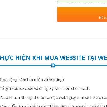
Hỗ tr
THỰC HIỆN KHI MUA WEBSITE TẠI 
ược tặng kèm tên miền và hosting)
để gửi source code và đăng ký tên miền cho khách.
ếu khách không thể tự cài đặt, web1giay.com sẽ hỗ trợ cài 
ng dẫn khách chỉnh sửa thông tin trên website ( số điện thoạ