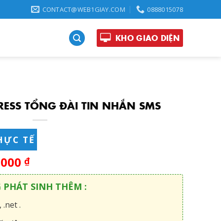
CONTACT@WEB1GIAY.COM
0888015078
KHO GIAO DIỆN
ESS TỔNG ĐÀI TIN NHẮN SMS
HỰC TẾ
,000
₫
G PHÁT SINH THÊM :
 .net .