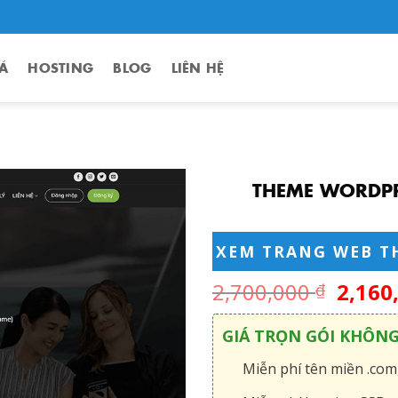
Á
HOSTING
BLOG
LIÊN HỆ
THEME WORDPR
XEM TRANG WEB T
2,700,000
2,160
₫
GIÁ TRỌN GÓI KHÔN
Miễn phí tên miền .com,