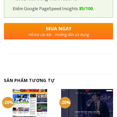
Điểm Google PageSpeed Insights
85/100
.
MUA NGAY
Hỗ trợ cài đặt - Hướng dẫn sử dụng
SẢN PHẨM TƯƠNG TỰ
-20%
-20%