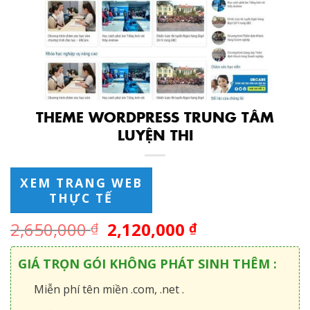
THEME WORDPRESS TRUNG TÂM
LUYỆN THI
XEM TRANG WEB
THỰC TẾ
2,650,000
2,120,000
₫
₫
GIÁ TRỌN GÓI KHÔNG PHÁT SINH THÊM :
Miễn phí tên miền .com, .net .