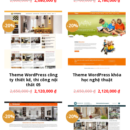
2,600,000
₫
2,080,000
₫
2,700,000
₫
2,160,000
₫
-20%
-20%
Theme WordPress công
Theme WordPress khóa
ty thiết kế, thi công nội
học nghệ thuật
thất 05
2,650,000
₫
2,120,000
₫
2,650,000
₫
2,120,000
₫
-20%
-20%