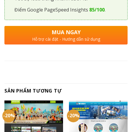
Điểm Google PageSpeed Insights
85/100
.
MUA NGAY
Hỗ trợ cài đặt - Hướng dẫn sử dụng
SẢN PHẨM TƯƠNG TỰ
-20%
-20%