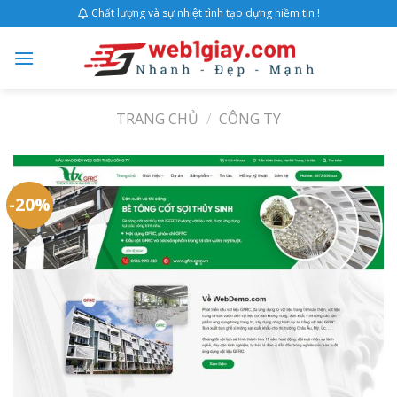
Skip
Chất lượng và sự nhiệt tình tạo dựng niềm tin !
to
content
TRANG CHỦ
/
CÔNG TY
-20%