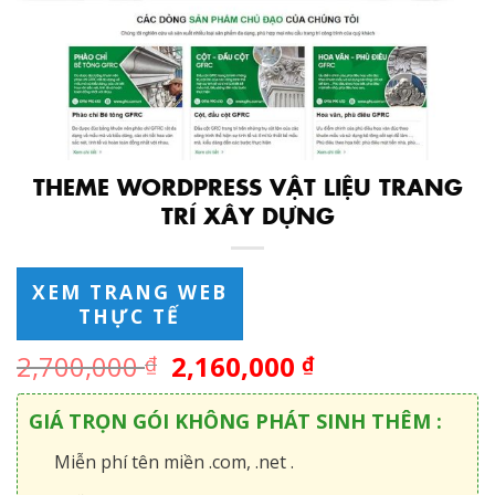
THEME WORDPRESS VẬT LIỆU TRANG
TRÍ XÂY DỰNG
XEM TRANG WEB
THỰC TẾ
2,700,000
2,160,000
₫
₫
GIÁ TRỌN GÓI KHÔNG PHÁT SINH THÊM :
Miễn phí tên miền .com, .net .