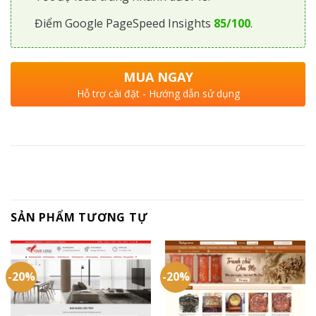
Điểm Google PageSpeed Insights
85/100
.
MUA NGAY
Hỗ trợ cài đặt - Hướng dẫn sử dụng
SẢN PHẨM TƯƠNG TỰ
-20%
-20%