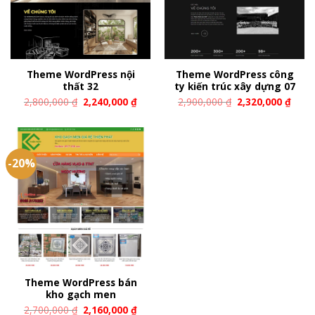
Theme WordPress nội
Theme WordPress công
thất 32
ty kiến trúc xây dựng 07
2,800,000
₫
2,240,000
₫
2,900,000
₫
2,320,000
₫
-20%
Theme WordPress bán
kho gạch men
2,700,000
₫
2,160,000
₫