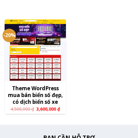
-20%
Theme WordPress
mua bán biển số đẹp,
có dịch biển số xe
4,500,000
₫
3,600,000
₫
BẠN CẦN HỖ TRỢ