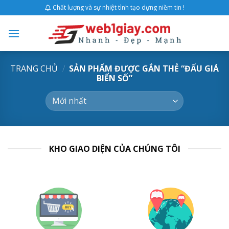
Skip
Chất lượng và sự nhiệt tình tạo dựng niềm tin !
to
content
TRANG CHỦ
/
SẢN PHẨM ĐƯỢC GẮN THẺ “ĐẤU GIÁ
BIỂN SỐ”
KHO GIAO DIỆN CỦA CHÚNG TÔI