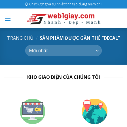
Skip
Chất lượng và sự nhiệt tình tạo dựng niềm tin !
to
content
TRANG CHỦ
/
SẢN PHẨM ĐƯỢC GẮN THẺ “DECAL”
KHO GIAO DIỆN CỦA CHÚNG TÔI